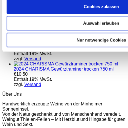
Secco alkoholfrei 750 ml
€
9,30
Cookies zulassen
Enthält 19% MwSt.
zzgl.
Versand
Auswahl erlauben
am besten bewertet
Nur notwendige Cookies
2025 PARADIES AUF ERDEN Riesling Rosenberg
fruchtsüß 750 ml
€
10,50
Enthält 19% MwSt.
zzgl.
Versand
2024 CHARISMA Gewürztraminer trocken 750 ml
€
10,50
Enthält 19% MwSt.
zzgl.
Versand
Über Uns
Handwerklich erzeugte Weine von der Minheimer
Sonneninsel.
Von der Natur geschenkt und von Menschenhand veredelt.
Weingut Thielen-Feilen – Mit Herzblut und Hingabe für guten
Wein und Sekt.