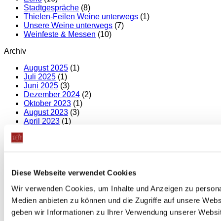
Stadtgespräche
(8)
Thielen-Feilen Weine unterwegs
(1)
Unsere Weine unterwegs
(7)
Weinfeste & Messen
(10)
Archiv
August 2025
(1)
Juli 2025
(1)
Juni 2025
(3)
Dezember 2024
(2)
Oktober 2023
(1)
August 2023
(3)
April 2023
(1)
Januar 2023
(1)
November 2022
(1)
September 2022
(2)
Januar 2022
(1)
September 2021
(1)
Diese Webseite verwendet Cookies
August 2021
(2)
Juli 2021
(1)
Wir verwenden Cookies, um Inhalte und Anzeigen zu personal
April 2021
(1)
Medien anbieten zu können und die Zugriffe auf unsere Web
März 2021
(1)
Januar 2021
(1)
geben wir Informationen zu Ihrer Verwendung unserer Websit
November 2020
(1)