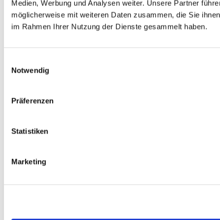
Medien, Werbung und Analysen weiter. Unsere Partner führe
Oktober 2020
(2)
möglicherweise mit weiteren Daten zusammen, die Sie ihnen b
September 2020
(3)
August 2020
(1)
im Rahmen Ihrer Nutzung der Dienste gesammelt haben.
Mai 2020
(1)
November 2019
(1)
Oktober 2019
(1)
Juni 2019
(1)
Einwilligungsauswahl
Februar 2019
(1)
Notwendig
November 2017
(1)
September 2016
(1)
Januar 2016
(3)
Präferenzen
Oktober 2015
(1)
September 2015
(2)
August 2015
(2)
Juli 2015
(1)
Statistiken
neueste Produkte
Marketing
12er Weinpaket Mosel-Sommer fruchtsüß *ausverkauft*
€
99,00
Enthält 19% MwSt.
zzgl.
Versand
AUFTAKT